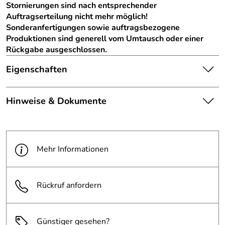
Stornierungen sind nach entsprechender
Auftragserteilung nicht mehr möglich!
Sonderanfertigungen sowie auftragsbezogene
Produktionen sind generell vom Umtausch oder einer
Rückgabe ausgeschlossen.
Eigenschaften
Die abgebildete Ware ist
Hinweise & Dokumente
beispielhaft zu verstehen und
Hinweis
stellt keine verbindliche
Produktbilder:
Produkteigenschaft dar. Bitte
Dokumente zum Download:
beachten Sie die
PDF 2 RAL-Farbtöne (1.467kB)
Textbeschreibung.
Mehr Informationen
Modell:
Grundelement
Rückruf anfordern
Schließung:
vorgerüstet für Vorhängeschloss
beschichtete
Sichtflächen der Bleche außen
Günstiger gesehen?
Bauteile: