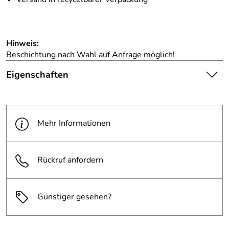
Hinweis:
Beschichtung nach Wahl auf Anfrage möglich!
Eigenschaften
Die abgebildete Ware ist
beispielhaft zu verstehen und
Hinweis
stellt keine verbindliche
Mehr Informationen
Produktbilder:
Produkteigenschaft dar. Bitte
beachten Sie die
Textbeschreibung.
Rückruf anfordern
Stellplätze:
4
Günstiger gesehen?
Länge:
1080 mm