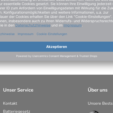
ielhaft zu verstehen und stellt keine verbindliche Produkteige
stiger gesehen?
n
Unser Service
Über uns
Kontakt
Unsere Bests
ehnbügel, mit 2 Steckdosen IP54, inkl. Lamellenstopfen
Batteriegesetz