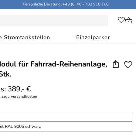
Persönliche Beratung: +49 (0) 40 - 702 918 160
e Stromtankstellen
Einzelparker
odul für Fahrrad-Reihenanlage,
Stk.
s: 389,- €
 zzgl.
Versandkosten
tet RAL 9005 schwarz