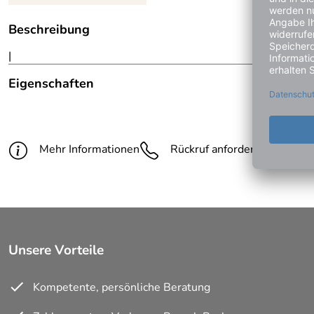
Beschreibung
|
Eigenschaften
Hinweis Produktbilder:
Die abgebildete Ware ist beisp
Stellplätze:
2 Stk. Stk.
Mehr Informationen
Rückruf anfordern
Gün
Breite:
700 mm
Material:
feuerverzinkt, Lamellenstopfe
Höhe:
800 mm
Unsere Vorteile
Farbe:
silber
Kompetente, persönliche Beratung
Lieferumfang:
mit zusätzlichen 1x Hohen Anl