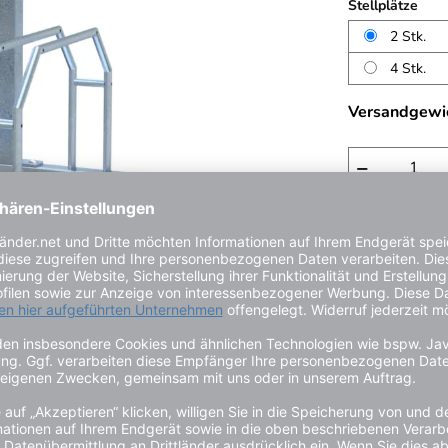
Stellplätze
2 Stk.
4 Stk.
Versandgewi
−
Rabatte fü
ab 3 Stück:
ab 6 Stück:
ab 12 Stück
3 - 6 Werkta
Kauf auf