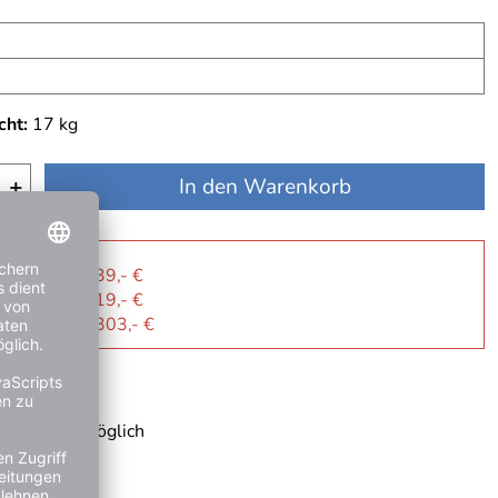
cht:
17
kg
+
In den Warenkorb
r Sie
 je Artikel 339,- €
 je Artikel 319,- €
: je Artikel 303,- €
ge
 Rechnung möglich