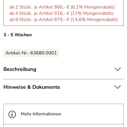
ab 2 Stück: je Artikel 966,- € (6,1% Mengenrabatt)
ab 4 Stück: je Artikel 916,- € (11% Mengenrabatt)
ab 8 Stück: je Artikel 879,- € (14,6% Mengenrabatt)
3 - 5 Wochen
Artikel-Nr.: 63680.0001
Beschreibung
Entdecken Sie die innovative Fahrrad-Servicestation
Modell BM2022! Mit ihrem robusten Kohlenstoffstahl und
Hinweise & Dokumente
der feuerverzinkten Oberfläche ist sie nicht nur langlebig,
sondern auch besonders pflegeleicht. Die Station bietet
Dokumente zum Download:
alles, was Sie für die Wartung und Reparatur Ihres
Fahrrads benötigen, einschließlich einer Vielzahl von
PDF 2 RAL-Farbtöne (168kB)
Mehr Informationen
Werkzeugen wie Schraubendrehern, Schraubenschlüsseln,
Reifenhebern und einem Inbusschlüssel-Set. Dank der