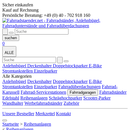
Sicher einkaufen
Kauf auf Rechnung
Persönliche Beratung: +49 (0) 40 - 702 918 160
0
ALLE
Anlehnbügel
Deckenhalter
Doppelstockparker
E-Bike
Stromtankstellen
Einzelparker
Alle Kategorien
Anlehnbügel
Deckenhalter
Doppelstockparker
E-Bike
Stromtankstellen
Einzelparker
Fahrradüberdachungen
Fahrrad-
Karussell
Fahrrad-Servicestationen
Fahrradständer
Fahrradgaragen
Edelstahl
Reihenanlagen
Schräghochparker
Scooter-Parker
Wandhalter
Werbefahrradständer
Zubehör
Unsere Bestseller
Merkzettel
Kontakt
Startseite
>
Reihenanlagen
<
Reihenanlagen