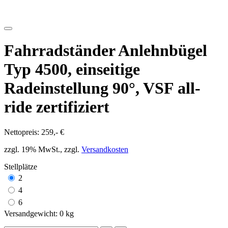
platzsparendes Parken der Fahrräder durch abwechselnde
Tief-/Hochstellung
Korrosionsgeschützt und wertbeständig
vorbereitet zur Reihenverbindung und Bodenbefestigung
auch für Mountain-Bikes geeignet. (Bügelabstand für
Fahrräder mit Reifenbreite bis 55mm)
Versand in recycelbarer Verpackung
Eigenschaften
Hinweis Produktbilder:
Die abgebildete Ware ist beispielhaft zu verstehen und stellt keine
verbindliche Produkteigenschaft dar. Bitte beachten Sie die
Textbeschreibung.
Stellplätze:
2
Länge:
700 mm
Mehr Informationen
Rückruf anfordern
Günstiger gesehen?
Unsere Vorteile
Kompetente, persönliche Beratung