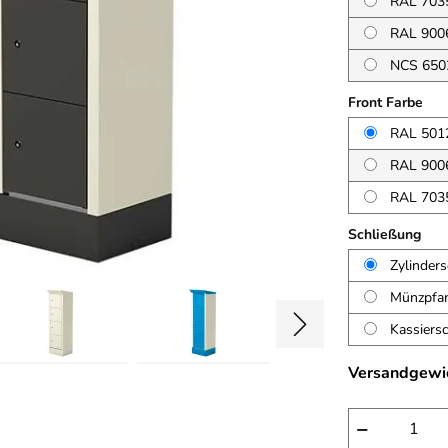
RAL 7035
RAL 900
NCS 6502
Front Farbe
RAL 5012
RAL 900
RAL 7035
Schließung
Zylinder
Münzpfan
Kassiers
Versandgewi
−