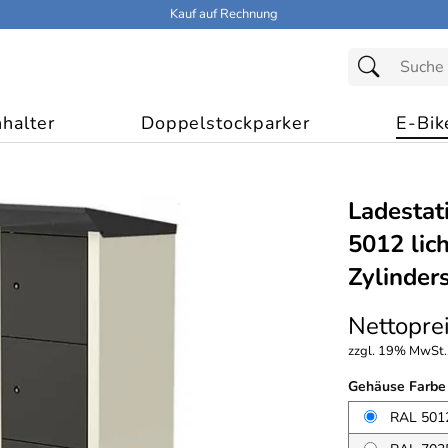
Kauf auf Rechnung
halter
Doppelstockparker
E-Bik
Ladestat
5012 lic
Zylinder
Nettoprei
zzgl. 19% MwSt.,
Gehäuse Farbe
RAL 5012