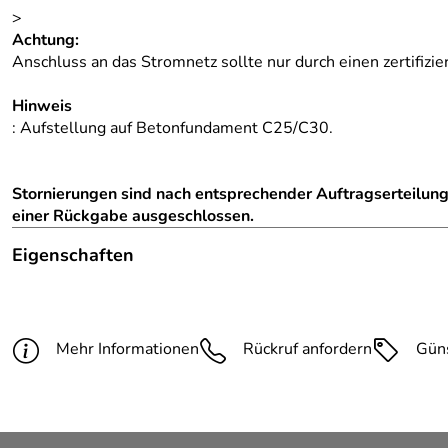
>
Achtung:
Anschluss an das Stromnetz sollte nur durch einen zertifi
Hinweis
: Aufstellung auf Betonfundament C25/C30.
Stornierungen sind nach entsprechender Auftragserteilun
einer Rückgabe ausgeschlossen.
Eigenschaften
Hinweis Produktbilder:
Die abgebildete Ware ist beisp
Gehäuse Farbe:
RAL 5012 lichtblau
Mehr Informationen
Rückruf anfordern
Gün
Front Farbe:
RAL 5012 lichtblau
Schließung:
Zylinderschloss