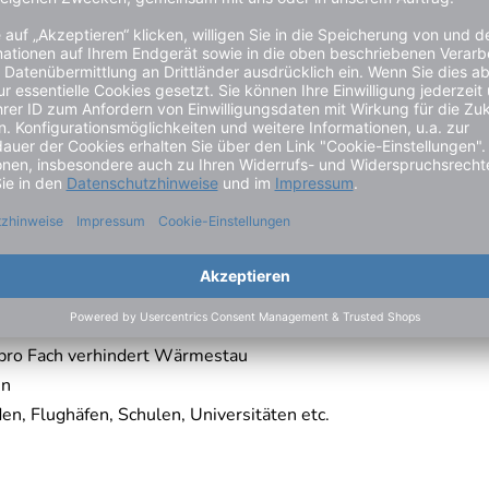
I), 1 x Leitungsschutzschalter (LS)
 Pedelecs
hkeiten
berdachung
tändigkeit
 pro Fach verhindert Wärmestau
en
en, Flughäfen, Schulen, Universitäten etc.