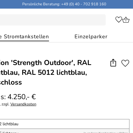
Persönliche Beratung: +49 (0) 40 - 702 918 160
e Stromtankstellen
Einzelparker
ion 'Strength Outdoor', RAL
htblau, RAL 5012 lichtblau,
schloss
s: 4.250,- €
 zzgl.
Versandkosten
 lichtblau