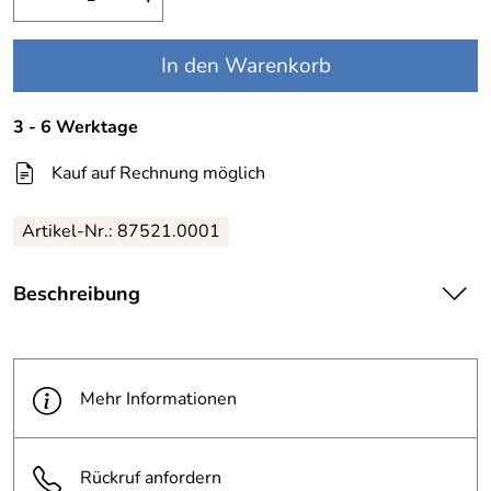
In den Warenkorb
3 - 6 Werktage
Kauf auf Rechnung möglich
Artikel-Nr.: 87521.0001
Beschreibung
| Mobiler Scooterständer mit Werbeschild ·5 Einstellplätze
·Ausführung: galvanisch verzinkt, beschichtet in RAL 9005
Model E: mit 3x Steckdosen IP54, 2x Halter für
Mehr Informationen
Scooterladegerät
Rückruf anfordern